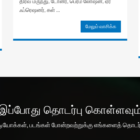
திரவ மருந்து, டோனர், பெர்ம் லோஷன், ஏர்
ஃப்ரெஷனர், கள் ...
மேலும் வாசிக்க
இப்போது தொடர்பு கொள்ளவும
வீடியோக்கள், படங்கள் போன்றவற்றுக்கு எங்களைத் தொடர