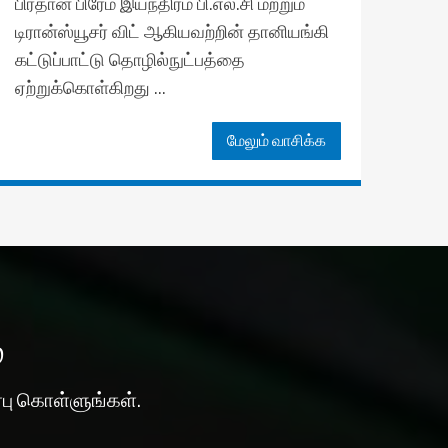
பிரதான பிரேம் இயந்திரம் பி.எல்.சி மற்றும்
டிரான்ஸ்யூசர் விட் ஆகியவற்றின் தானியங்கி
கட்டுப்பாட்டு தொழில்நுட்பத்தை
ஏற்றுக்கொள்கிறது ...
மேலும் வாசிக்க
்
்பு கொள்ளுங்கள்.