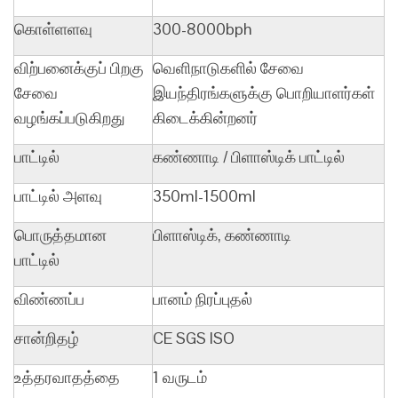
கொள்ளளவு
300-8000bph
விற்பனைக்குப் பிறகு
வெளிநாடுகளில் சேவை
சேவை
இயந்திரங்களுக்கு பொறியாளர்கள்
வழங்கப்படுகிறது
கிடைக்கின்றனர்
பாட்டில்
கண்ணாடி / பிளாஸ்டிக் பாட்டில்
பாட்டில் அளவு
350ml-1500ml
பொருத்தமான
பிளாஸ்டிக், கண்ணாடி
பாட்டில்
விண்ணப்ப
பானம் நிரப்புதல்
சான்றிதழ்
CE SGS ISO
உத்தரவாதத்தை
1 வருடம்