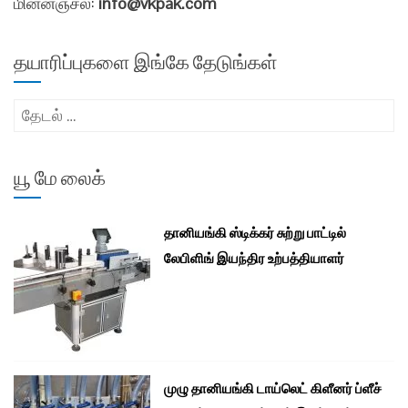
மின்னஞ்சல்:
info@vkpak.com
தயாரிப்புகளை இங்கே தேடுங்கள்
இதற்காகத்
தேடு:
யூ மே லைக்
தானியங்கி ஸ்டிக்கர் சுற்று பாட்டில்
லேபிளிங் இயந்திர உற்பத்தியாளர்
முழு தானியங்கி டாய்லெட் கிளீனர் ப்ளீச்