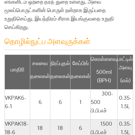
எங்களிடம் ஒற்றை தரத் துறை உள்ளது, அவை
மூலப்பொருட்களின் பொருள் நன்றாக இருப்பதை
உறுதிசெய்து, இயந்திரம் சீராக இயங்குவதை உறுதி
செய்கிறது.
தொழில்நுட்ப அளவுருக்கள்
கொள்ளளவு
பாட்டில்
சலவை
நிரப்புதல்
கேப்பிங்
அளவு
மாதிரி
500ml
தலைகள்
தலைகள்
தலைகள்
(BPH)
(எல்)
300-
VKPAK6-
0.35-
6
6
1
500
6-1
1.5L
பி.பி.எச்
VKPAK18-
1500
0.35-
18
18
6
18-6
பி.பி.எச்
1.5L