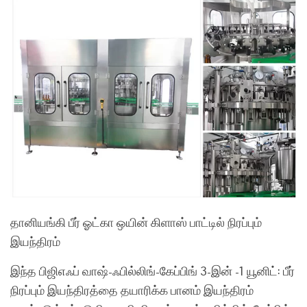
தானியங்கி பீர் ஓட்கா ஒயின் கிளாஸ் பாட்டில் நிரப்பும்
இயந்திரம்
இந்த பிஜிஎஃப் வாஷ்-ஃபில்லிங்-கேப்பிங் 3-இன் -1 யூனிட்: பீர்
நிரப்பும் இயந்திரத்தை தயாரிக்க பானம் இயந்திரம்