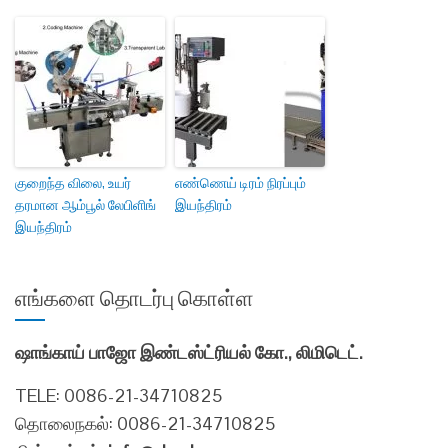
குறைந்த விலை, உயர்
எண்ணெய் டிரம் நிரப்பும்
தரமான ஆம்பூல் லேபிளிங்
இயந்திரம்
இயந்திரம்
எங்களை தொடர்பு கொள்ள
ஷாங்காய் பாஜோ இண்டஸ்ட்ரியல் கோ., லிமிடெட்.
TELE: 0086-21-34710825
தொலைநகல்: 0086-21-34710825