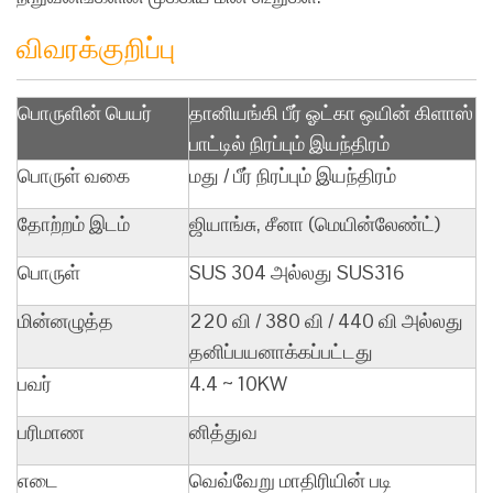
விவரக்குறிப்பு
பொருளின் பெயர்
தானியங்கி பீர் ஓட்கா ஒயின் கிளாஸ்
பாட்டில் நிரப்பும் இயந்திரம்
பொருள் வகை
மது / பீர் நிரப்பும் இயந்திரம்
தோற்றம் இடம்
ஜியாங்சு, சீனா (மெயின்லேண்ட்)
பொருள்
SUS 304 அல்லது SUS316
மின்னழுத்த
220 வி / 380 வி / 440 வி அல்லது
தனிப்பயனாக்கப்பட்டது
பவர்
4.4 ~ 10KW
பரிமாண
னித்துவ
எடை
வெவ்வேறு மாதிரியின் படி