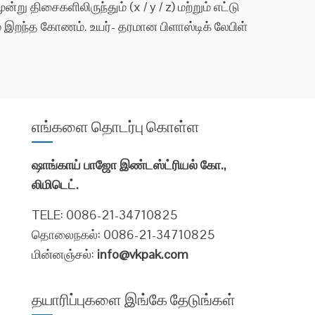
ு திசைகளிலிருந்தும் (x / y / z) மற்றும் எட்டு
ிதம் இறந்த கோணம். உயர்- தரமான பிளாஸ்டிக் லேபிள்
எங்களை தொடர்பு கொள்ள
ஷாங்காய் பாஜோ இண்டஸ்ட்ரியல் கோ.,
லிமிடெட்.
TELE: 0086-21-34710825
தொலைநகல்: 0086-21-34710825
மின்னஞ்சல்:
info@vkpak.com
தயாரிப்புகளை இங்கே தேடுங்கள்