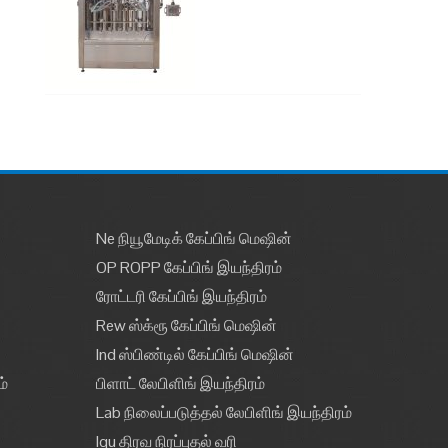
Ne நியூமேடிக் கேப்பிங் மெஷின்
OP ROPP கேப்பிங் இயந்திரம்
ரோட்டரி கேப்பிங் இயந்திரம்
Rew ஸ்க்ரூ கேப்பிங் மெஷின்
Ind ஸ்பிண்டில் கேப்பிங் மெஷின்
ம்
பிளாட் லேபிளிங் இயந்திரம்
Lab நிலைப்படுத்தல் லேபிளிங் இயந்திரம்
Iqu திரவ நிரப்புதல் வரி