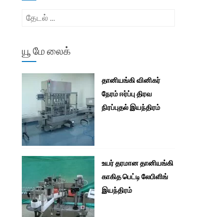
இதற்காகத்
தேடு:
யூ மே லைக்
தானியங்கி வினிகர்
நேரம் ஈர்ப்பு திரவ
நிரப்புதல் இயந்திரம்
உயர் தரமான தானியங்கி
காகித பெட்டி லேபிளிங்
இயந்திரம்