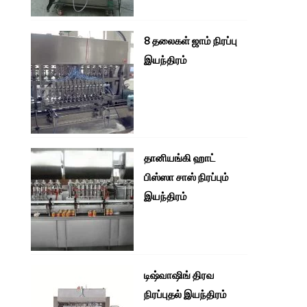
8 தலைகள் ஜாம் நிரப்பு
இயந்திரம்
தானியங்கி ஹாட்
பிஸ்ஸா சாஸ் நிரப்பும்
இயந்திரம்
டிஷ்வாஷிங் திரவ
நிரப்புதல் இயந்திரம்