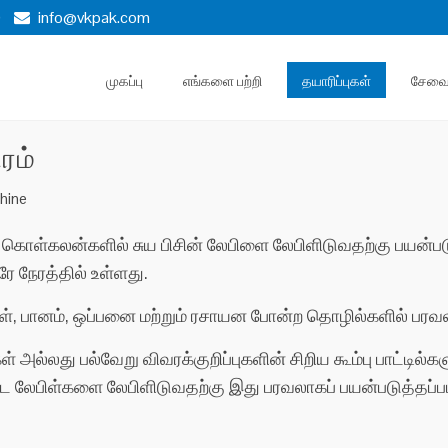
)
info@vkpak.com
முகப்பு
எங்களை பற்றி
தயாரிப்புகள்
சேவ
ரம்
chine
லது கொள்கலன்களில் சுய பிசின் லேபிளை லேபிளிடுவதற்கு பயன்ப
ரே நேரத்தில் உள்ளது.
்கள், பானம், ஒப்பனை மற்றும் ரசாயன போன்ற தொழில்களில் பரவல
ள் அல்லது பல்வேறு விவரக்குறிப்புகளின் சிறிய கூம்பு பாட்டில
ட்ட லேபிள்களை லேபிளிடுவதற்கு இது பரவலாகப் பயன்படுத்தப்பட